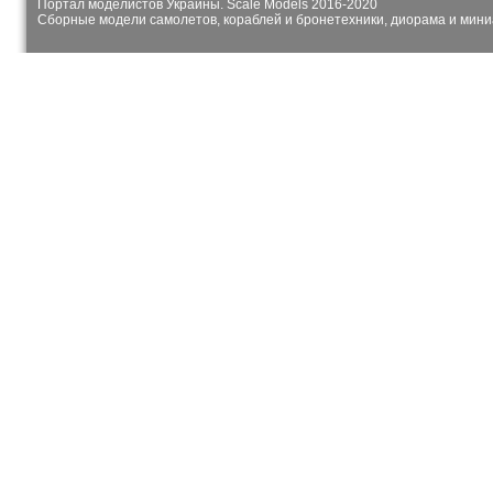
Портал моделистов Украины. Scale Models 2016-2020
Сборные модели самолетов, кораблей и бронетехники, диорама и мин